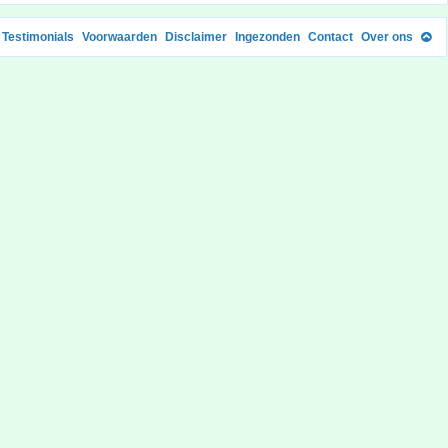
Testimonials
Voorwaarden
Disclaimer
Ingezonden
Contact
Over ons