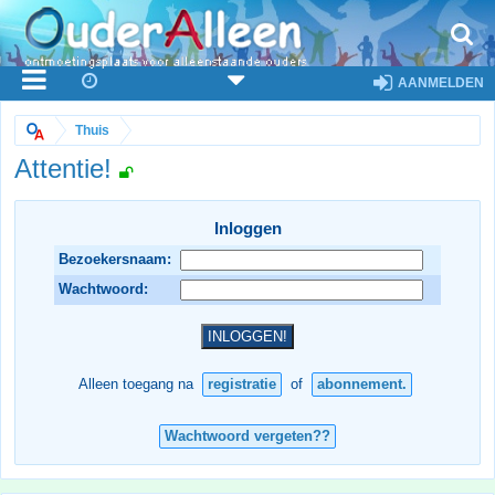
AANMELDEN
Thuis
Attentie!
Inloggen
Bezoekersnaam:
Wachtwoord:
Alleen toegang na
registratie
of
abonnement.
Wachtwoord vergeten??