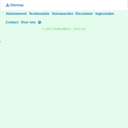
Sitemap
Abonnement
Testimonials
Voorwaarden
Disclaimer
Ingezonden
Contact
Over ons
© 2017 OuderAlleen - OA 3.3.0