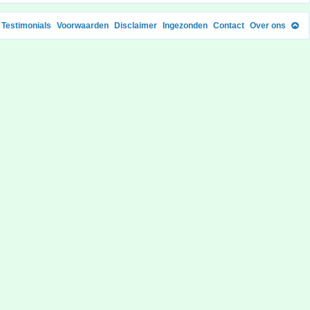
Testimonials
Voorwaarden
Disclaimer
Ingezonden
Contact
Over ons