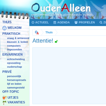
THUIS
ACTUEEL
AGENDA
PROFIELEN
Z
WELKOM
Thuis
PRAKTISCH
vraag & antwoord
Attentie!
klussen
koken
&
computers
ingezonden
ERVARINGEN
echtscheiding
opvoeding
ouderschap
PRIVÉ
persoonlijk
hersenspinsels
lijf en leden
samengesteld
OFF-TOPIC
UITJES
VAKANTIES