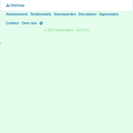
Sitemap
Abonnement
Testimonials
Voorwaarden
Disclaimer
Ingezonden
Contact
Over ons
© 2017 OuderAlleen - OA 3.3.0