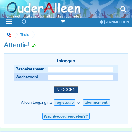
AANMELDEN
Thuis
Attentie!
Inloggen
Bezoekersnaam:
Wachtwoord:
Alleen toegang na
registratie
of
abonnement.
Wachtwoord vergeten??