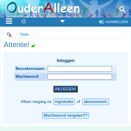
AANMELDEN
Thuis
Attentie!
Inloggen
Bezoekersnaam:
Wachtwoord:
Alleen toegang na
registratie
of
abonnement.
Wachtwoord vergeten??