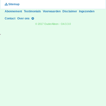
Sitemap
Abonnement
Testimonials
Voorwaarden
Disclaimer
Ingezonden
Contact
Over ons
© 2017 OuderAlleen - OA 3.3.0