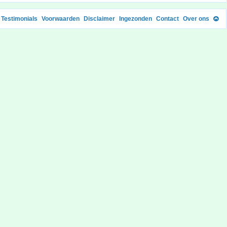
Testimonials
Voorwaarden
Disclaimer
Ingezonden
Contact
Over ons