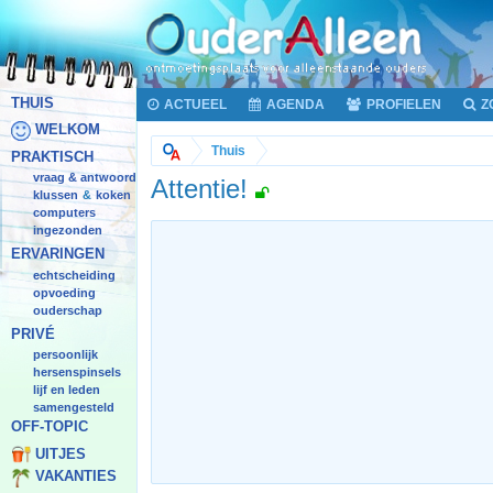
THUIS
ACTUEEL
AGENDA
PROFIELEN
Z
WELKOM
Thuis
PRAKTISCH
vraag & antwoord
Attentie!
klussen
koken
&
computers
ingezonden
ERVARINGEN
echtscheiding
opvoeding
ouderschap
PRIVÉ
persoonlijk
hersenspinsels
lijf en leden
samengesteld
OFF-TOPIC
UITJES
VAKANTIES