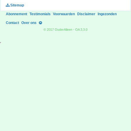
Sitemap
Abonnement
Testimonials
Voorwaarden
Disclaimer
Ingezonden
Contact
Over ons
© 2017 OuderAlleen - OA 3.3.0