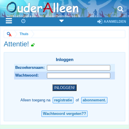
AANMELDEN
Thuis
Attentie!
Inloggen
Bezoekersnaam:
Wachtwoord:
Alleen toegang na
registratie
of
abonnement.
Wachtwoord vergeten??