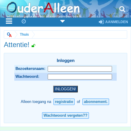
AANMELDEN
Thuis
Attentie!
Inloggen
Bezoekersnaam:
Wachtwoord:
Alleen toegang na
registratie
of
abonnement.
Wachtwoord vergeten??