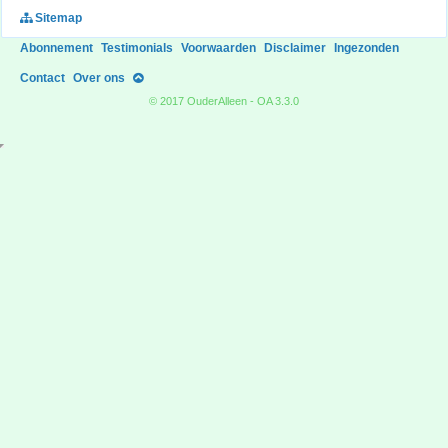
Sitemap
Abonnement
Testimonials
Voorwaarden
Disclaimer
Ingezonden
Contact
Over ons
© 2017 OuderAlleen - OA 3.3.0