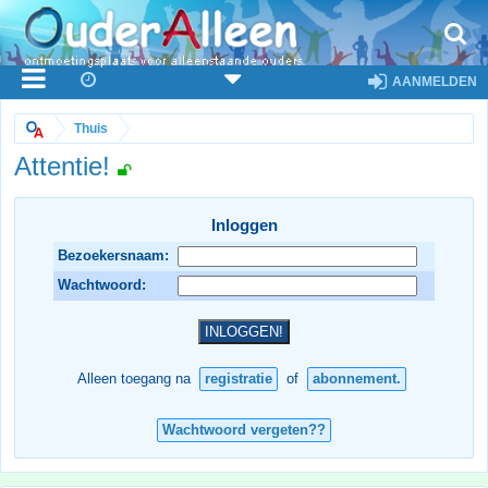
AANMELDEN
Thuis
Attentie!
Inloggen
Bezoekersnaam:
Wachtwoord:
Alleen toegang na
registratie
of
abonnement.
Wachtwoord vergeten??