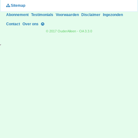
Sitemap
Abonnement
Testimonials
Voorwaarden
Disclaimer
Ingezonden
Contact
Over ons
© 2017 OuderAlleen - OA 3.3.0