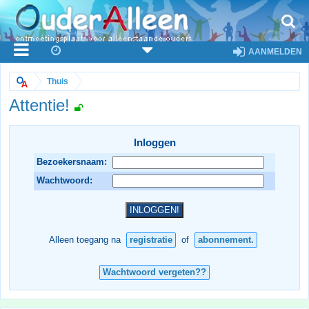
AANMELDEN
Thuis
Attentie!
Inloggen
Bezoekersnaam:
Wachtwoord:
Alleen toegang na
registratie
of
abonnement.
Wachtwoord vergeten??