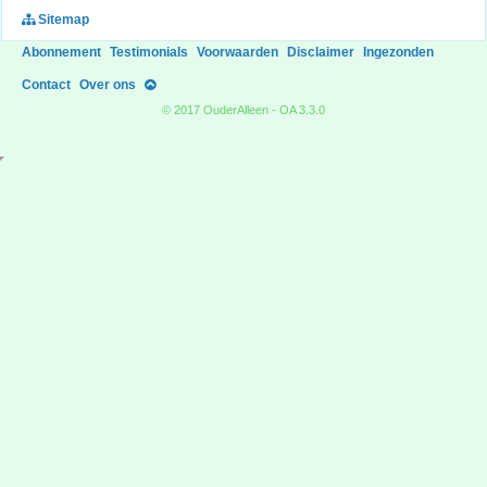
Sitemap
Abonnement
Testimonials
Voorwaarden
Disclaimer
Ingezonden
Contact
Over ons
© 2017 OuderAlleen - OA 3.3.0