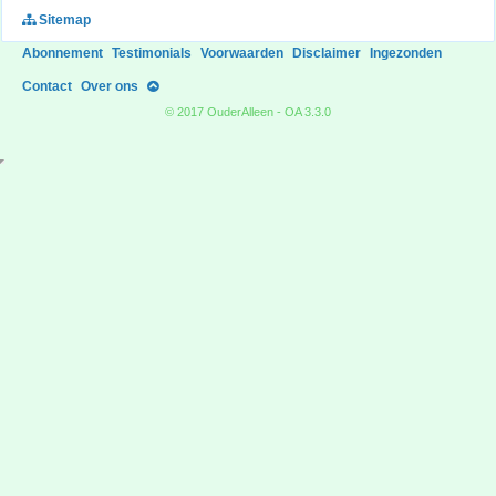
Sitemap
Abonnement
Testimonials
Voorwaarden
Disclaimer
Ingezonden
Contact
Over ons
© 2017 OuderAlleen - OA 3.3.0