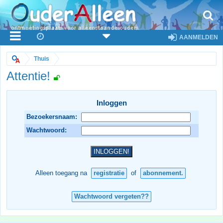
AANMELDEN
Thuis
Attentie!
Inloggen
Bezoekersnaam:
Wachtwoord:
Alleen toegang na
registratie
of
abonnement.
Wachtwoord vergeten??