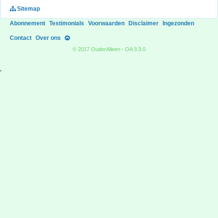
Sitemap
Abonnement
Testimonials
Voorwaarden
Disclaimer
Ingezonden
Contact
Over ons
© 2017 OuderAlleen - OA 3.3.0