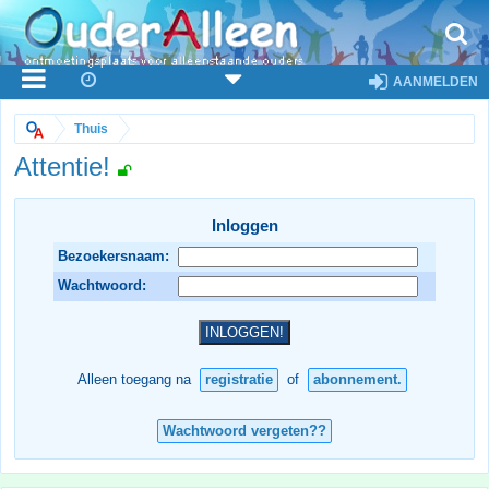
AANMELDEN
Thuis
Attentie!
Inloggen
Bezoekersnaam:
Wachtwoord:
Alleen toegang na
registratie
of
abonnement.
Wachtwoord vergeten??