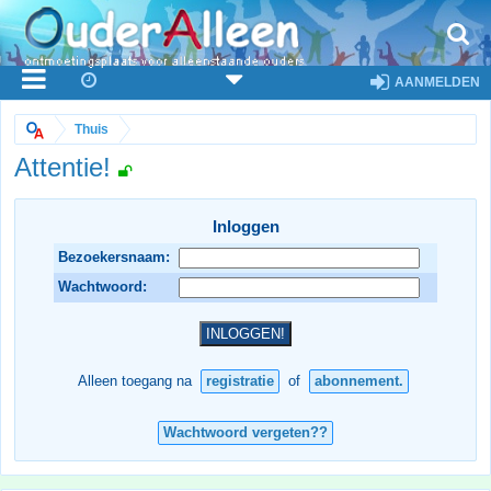
AANMELDEN
Thuis
Attentie!
Inloggen
Bezoekersnaam:
Wachtwoord:
Alleen toegang na
registratie
of
abonnement.
Wachtwoord vergeten??