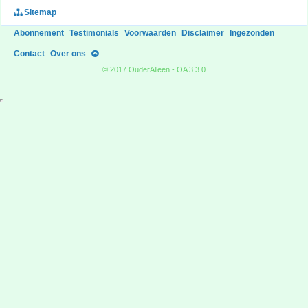
Sitemap
Abonnement
Testimonials
Voorwaarden
Disclaimer
Ingezonden
Contact
Over ons
© 2017 OuderAlleen - OA 3.3.0