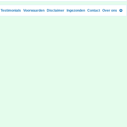
Testimonials
Voorwaarden
Disclaimer
Ingezonden
Contact
Over ons