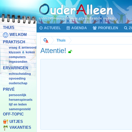
THUIS
ACTUEEL
AGENDA
PROFIELEN
Z
WELKOM
Thuis
PRAKTISCH
vraag & antwoord
Attentie!
klussen
koken
&
computers
ingezonden
ERVARINGEN
echtscheiding
opvoeding
ouderschap
PRIVÉ
persoonlijk
hersenspinsels
lijf en leden
samengesteld
OFF-TOPIC
UITJES
VAKANTIES