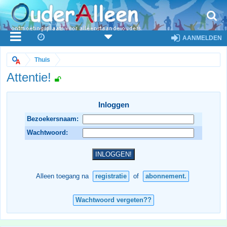
AANMELDEN
Thuis
Attentie!
Inloggen
Bezoekersnaam:
Wachtwoord:
Alleen toegang na
registratie
of
abonnement.
Wachtwoord vergeten??