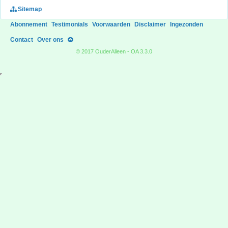
Sitemap
Abonnement
Testimonials
Voorwaarden
Disclaimer
Ingezonden
Contact
Over ons
© 2017 OuderAlleen - OA 3.3.0