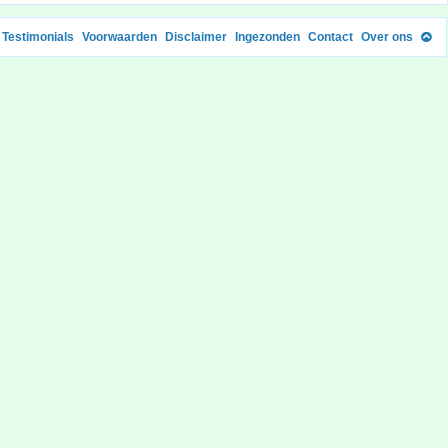
Testimonials
Voorwaarden
Disclaimer
Ingezonden
Contact
Over ons