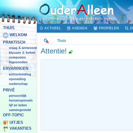
THUIS
ACTUEEL
AGENDA
PROFIELEN
Z
WELKOM
Thuis
PRAKTISCH
vraag & antwoord
Attentie!
klussen
koken
&
computers
ingezonden
ERVARINGEN
echtscheiding
opvoeding
ouderschap
PRIVÉ
persoonlijk
hersenspinsels
lijf en leden
samengesteld
OFF-TOPIC
UITJES
VAKANTIES