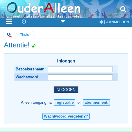
AANMELDEN
Thuis
Attentie!
Inloggen
Bezoekersnaam:
Wachtwoord:
Alleen toegang na
registratie
of
abonnement.
Wachtwoord vergeten??