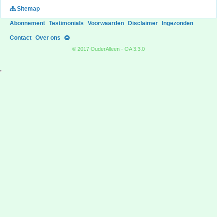
Sitemap
Abonnement
Testimonials
Voorwaarden
Disclaimer
Ingezonden
Contact
Over ons
© 2017 OuderAlleen - OA 3.3.0