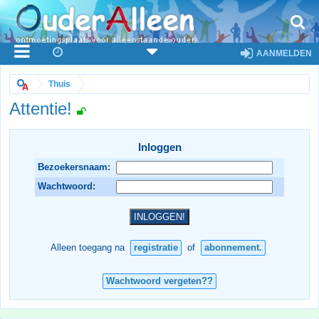
AANMELDEN
Thuis
Attentie!
Inloggen
Bezoekersnaam:
Wachtwoord:
Alleen toegang na
registratie
of
abonnement.
Wachtwoord vergeten??