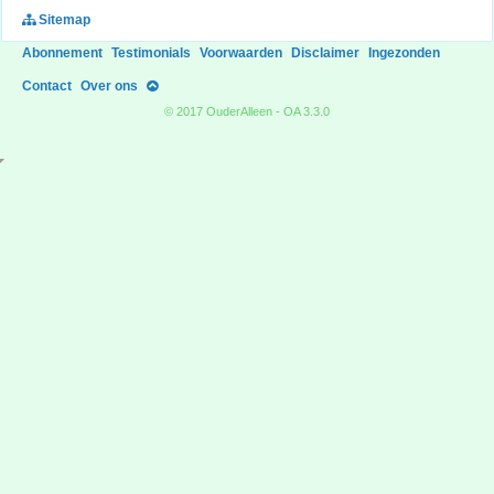
Sitemap
Abonnement
Testimonials
Voorwaarden
Disclaimer
Ingezonden
Contact
Over ons
© 2017 OuderAlleen - OA 3.3.0