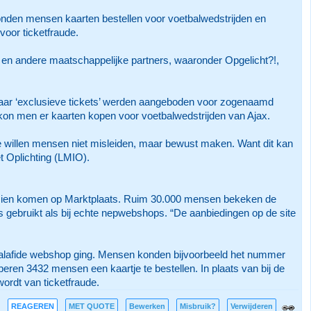
konden mensen kaarten bestellen voor voetbalwedstrijden en
oor ticketfraude.
 en andere maatschappelijke partners, waaronder Opgelicht?!,
waar ‘exclusieve tickets’ werden aangeboden voor zogenaamd
on men er kaarten kopen voor voetbalwedstrijden van Ajax.
e willen mensen niet misleiden, maar bewust maken. Want dit kan
t Oplichting (LMIO).
gs zien komen op Marktplaats. Ruim 30.000 mensen bekeken de
 gebruikt als bij echte nepwebshops. “De aanbiedingen op de site
alafide webshop ging. Mensen konden bijvoorbeeld het nummer
ren 3432 mensen een kaartje te bestellen. In plaats van bij de
ordt van ticketfraude.
REAGEREN
MET QUOTE
Bewerken
Misbruik?
Verwijderen