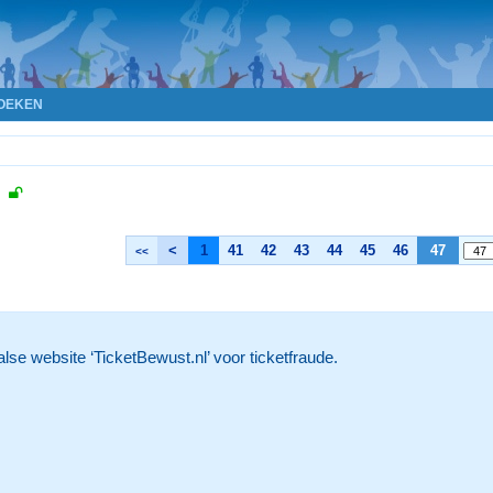
OEKEN
,
<
1
41
42
43
44
45
46
47
<<
lse website ‘TicketBewust.nl’ voor ticketfraude.