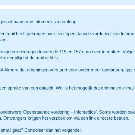
ngen uit naam van Infomedics in omloop
en mail heeft gekregen over een ‘openstaande vordering’ van Infomedi
aam.
raagd om bedragen tussen de 115 en 157 euro over te maken. Volgens I
oleer altijd of de mail echt is.
 uit Almere dat rekeningen verstuurt voor onder meer tandartsen, ggz
 geen sprake van een datalek. Wel is het mogelijk dat criminelen e-ma
ls onderwerp ‘Openstaande vordering – Infomedics’. Soms worden o
n. Ontvangers krijgen het verzoek om via een link direct te betalen.
nepmail gaat? Controleer dan het volgende: