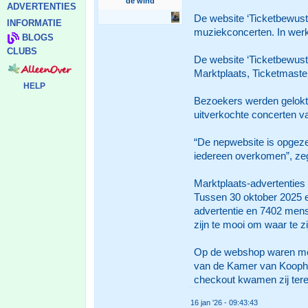
de wind
ADVERTENTIES
De website ‘Ticketbewust
INFORMATIE
muziekconcerten. In wer
BLOGS
CLUBS
De website ‘Ticketbewust
Marktplaats, Ticketmaster
HELP
Bezoekers werden gelokt 
uitverkochte concerten v
“De nepwebsite is opgeze
iedereen overkomen”, zegt
Marktplaats-advertenties
Tussen 30 oktober 2025 e
advertentie en 7402 mens
zijn te mooi om waar te zij
Op de webshop waren mee
van de Kamer van Koophan
checkout kwamen zij terec
16 jan '26 - 09:43:43