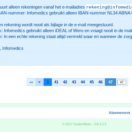
rekening@infomedi
uurt alleen rekeningen vanaf het e-mailadres
BAN-nummer: Infomedics gebruikt alleen IBAN-nummer NL34 ABNA 024
en rekening wordt nooit als bijlage in de e-mail meegestuurd.
: Infomedics gebruikt alleen iDEAL of Wero en vraagt nooit in de mail 
: In een echte rekening staat altijd vermeld waar en wanneer de zor
, Infomedics
<
1
41
42
43
44
45
46
47
<<
Abonnement
© 2017 OuderAlleen - OA 3.3.0