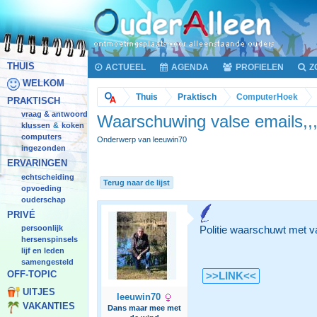
THUIS
ACTUEEL
AGENDA
PROFIELEN
Z
WELKOM
Thuis
Praktisch
ComputerHoek
PRAKTISCH
vraag & antwoord
Waarschuwing valse emails,,
klussen
koken
&
computers
Onderwerp van leeuwin70
ingezonden
ERVARINGEN
echtscheiding
Terug naar de lijst
opvoeding
ouderschap
PRIVÉ
persoonlijk
Politie waarschuwt met va
hersenspinsels
lijf en leden
samengesteld
OFF-TOPIC
>>LINK<<
UITJES
leeuwin70
VAKANTIES
Dans maar mee met