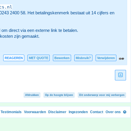
cs.nl
3 2400 58. Het betalingskenmerk bestaat uit 14 cijfers en
om direct via een externe link te betalen.
gkosten zijn gemaakt.
REAGEREN
MET QUOTE
Bewerken
Misbruik?
Verwijderen
Afdrukken
Op de hoogte blijven
Dit onderwerp voor mij verbergen
Testimonials
Voorwaarden
Disclaimer
Ingezonden
Contact
Over ons