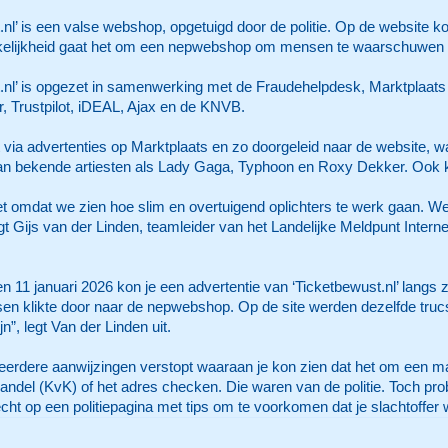
.nl’ is een valse webshop, opgetuigd door de politie. Op de website 
kelijkheid gaat het om een nepwebshop om mensen te waarschuwen v
.nl’ is opgezet in samenwerking met de Fraudehelpdesk, Marktplaats
, Trustpilot, iDEAL, Ajax en de KNVB.
via advertenties op Marktplaats en zo doorgeleid naar de website, 
an bekende artiesten als Lady Gaga, Typhoon en Roxy Dekker. Ook k
t omdat we zien hoe slim en overtuigend oplichters te werk gaan. W
 Gijs van der Linden, teamleider van het Landelijke Meldpunt Interne
n 11 januari 2026 kon je een advertentie van ‘Ticketbewust.nl’ lan
en klikte door naar de nepwebshop. Op de site werden dezelfde trucs
n”, legt Van der Linden uit.
rdere aanwijzingen verstopt waaraan je kon zien dat het om een m
del (KvK) of het adres checken. Die waren van de politie. Toch probe
ht op een politiepagina met tips om te voorkomen dat je slachtoffer w