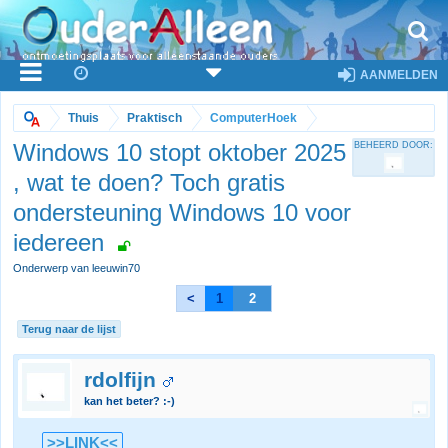
AANMELDEN
Thuis
Praktisch
ComputerHoek
Windows 10 stopt oktober 2025
BEHEERD DOOR:
, wat te doen? Toch gratis
ondersteuning Windows 10 voor
iedereen
Onderwerp van leeuwin70
<
1
2
Terug naar de lijst
rdolfijn
kan het beter? :-)
>>LINK<<