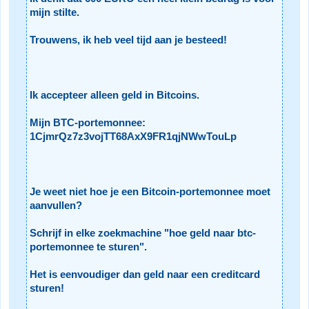
mijn stilte.
Trouwens, ik heb veel tijd aan je besteed!
Ik accepteer alleen geld in Bitcoins.
Mijn BTC-portemonnee:
1CjmrQz7z3vojTT68AxX9FR1qjNWwTouLp
Je weet niet hoe je een Bitcoin-portemonnee moet
aanvullen?
Schrijf in elke zoekmachine "hoe geld naar btc-
portemonnee te sturen".
Het is eenvoudiger dan geld naar een creditcard
sturen!