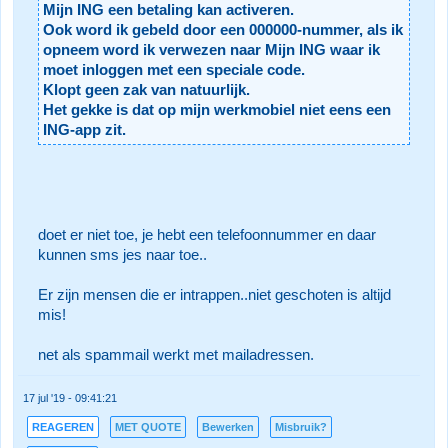
Mijn ING een betaling kan activeren.
Ook word ik gebeld door een 000000-nummer, als ik
opneem word ik verwezen naar Mijn ING waar ik
moet inloggen met een speciale code.
Klopt geen zak van natuurlijk.
Het gekke is dat op mijn werkmobiel niet eens een
ING-app zit.
doet er niet toe, je hebt een telefoonnummer en daar
kunnen sms jes naar toe..
Er zijn mensen die er intrappen..niet geschoten is altijd
mis!
net als spammail werkt met mailadressen.
17 jul '19 - 09:41:21
REAGEREN
MET QUOTE
Bewerken
Misbruik?