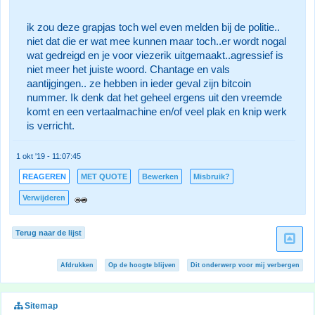
ik zou deze grapjas toch wel even melden bij de politie..
niet dat die er wat mee kunnen maar toch..er wordt nogal
wat gedreigd en je voor viezerik uitgemaakt..agressief is
niet meer het juiste woord. Chantage en vals
aantijgingen.. ze hebben in ieder geval zijn bitcoin
nummer. Ik denk dat het geheel ergens uit den vreemde
komt en een vertaalmachine en/of veel plak en knip werk
is verricht.
1 okt '19 - 11:07:45
REAGEREN
MET QUOTE
Bewerken
Misbruik?
Verwijderen
Terug naar de lijst
Afdrukken
Op de hoogte blijven
Dit onderwerp voor mij verbergen
Sitemap