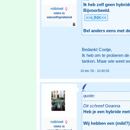
Ik heb zelf geen hybri
robinet
Bijvoorbeeld.
niets is
>>LINK<<
vanzelfsprekend
Bel anders eens met de 
Bedankt Cootje,
Ik heb om te proberen d
tanken. Maar wie weet wor
16 feb '26 - 10:40:59
quote:
Dit schreef Geanna
Heb je een hybride met
robinet
Wij hebben een (mild?) 
niets is