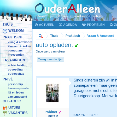
THUIS
ACTUEEL
AGENDA
PROFIELEN
Z
WELKOM
Thuis
Praktisch
Vraag & Antwoord
PRAKTISCH
vraag & antwoord
auto opladen.
klussen
koken
&
computers
Onderwerp van robinet
ingezonden
Terug naar de lijst
ERVARINGEN
echtscheiding
opvoeding
ouderschap
PRIVÉ
Sinds gisteren zijn wij i
persoonlijk
zonnepanelen maar geen vr
hersenspinsels
garagebox met electricitei
lijf en leden
Duur/goedkoop. Met welke 
samengesteld
OFF-TOPIC
UITJES
robinet
VAKANTIES
15 feb '26 - 13:46:18
niets is