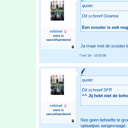
quote:
Dit schreef Geanna
Een scooter is ook nog
robinet
niets is
vanzelfsprekend
Ja maar met de scooter k
7 mrt '26 - 10:43:08
quote:
Dit schreef SFR
^^ Jij hebt niet de be
robinet
niets is
vanzelfsprekend
Nee geen behoefte te gro
oplaadpas aangevraagd.