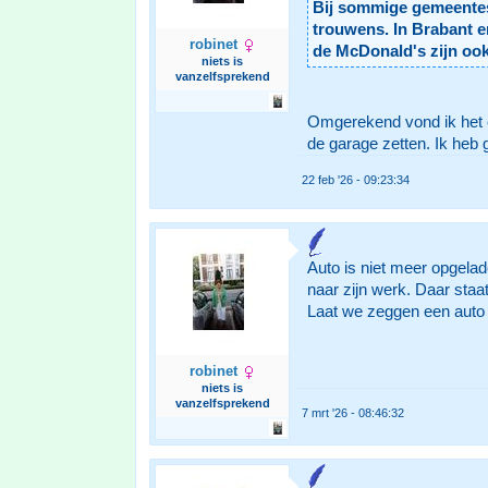
Bij sommige gemeentes 
trouwens. In Brabant en
robinet
de McDonald's zijn ook
niets is
vanzelfsprekend
Omgerekend vond ik het ee
de garage zetten. Ik heb
22 feb '26 - 09:23:34
Auto is niet meer opgelade
naar zijn werk. Daar staat
Laat we zeggen een auto v
robinet
niets is
vanzelfsprekend
7 mrt '26 - 08:46:32