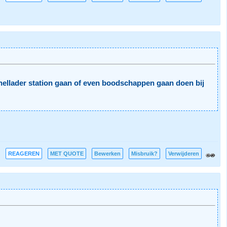
 snellader station gaan of even boodschappen gaan doen bij
REAGEREN
MET QUOTE
Bewerken
Misbruik?
Verwijderen