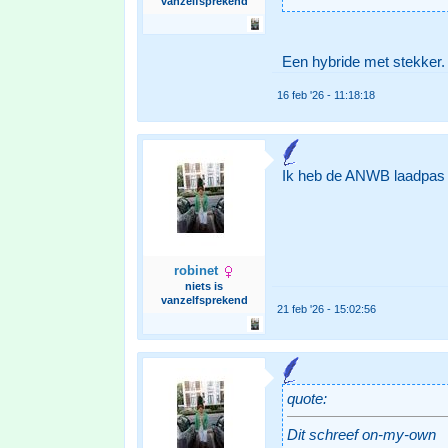
vanzelfsprekend
Een hybride met stekker.
16 feb '26 - 11:18:18
Ik heb de ANWB laadpas a
robinet
niets is
vanzelfsprekend
21 feb '26 - 15:02:56
quote:
Dit schreef on-my-own