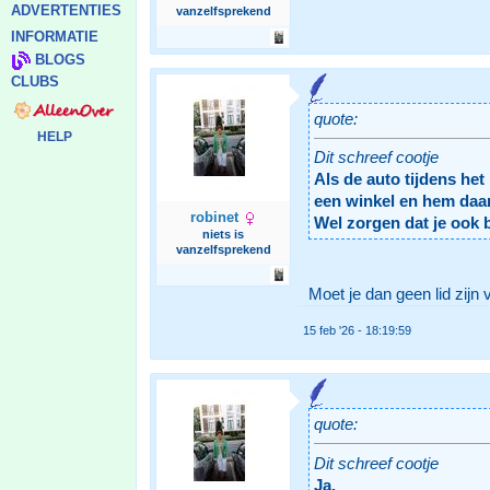
ADVERTENTIES
vanzelfsprekend
INFORMATIE
BLOGS
CLUBS
quote:
HELP
Dit schreef cootje
Als de auto tijdens he
een winkel en hem daar
robinet
Wel zorgen dat je ook 
niets is
vanzelfsprekend
Moet je dan geen lid zijn 
15 feb '26 - 18:19:59
quote:
Dit schreef cootje
Ja.