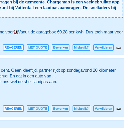
vragen bij de gemeente. Chargemap is een veelgebruikte app
unt bij Vattenfall een laadpas aanvragen. De snelladers bij
ine voor
Vanuit de garagebox €0.28 per kwh. Dus toch maar voor
REAGEREN
MET QUOTE
Bewerken
Misbruik?
Verwijderen
9 cent. Geen kleeftijd. partner rijdt op zondagavond 20 kilometer
erug. En dat in een auto van ...
e ons wel de shell laadpas aan.
REAGEREN
MET QUOTE
Bewerken
Misbruik?
Verwijderen