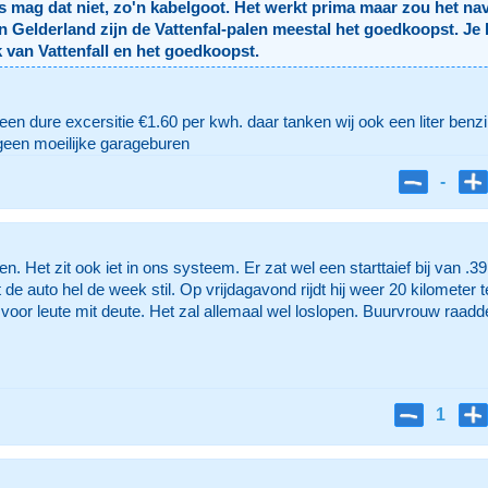
mag dat niet, zo'n kabelgoot. Het werkt prima maar zou het na
 Gelderland zijn de Vattenfal-palen meestal het goedkoopst. Je k
 van Vattenfall en het goedkoopst.
n dure excersitie €1.60 per kwh. daar tanken wij ook een liter benz
 geen moeilijke garageburen
-
n. Het zit ook iet in ons systeem. Er zat wel een starttaief bij van .3
 de auto hel de week stil. Op vrijdagavond rijdt hij weer 20 kilometer t
oor leute mit deute. Het zal allemaal wel loslopen. Buurvrouw raadd
1