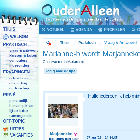
THUIS
ACTUEEL
AGENDA
PROFIELEN
Z
WELKOM
Thuis
Praktisch
Vraag & Antwoord
PRAKTISCH
vraag & antwoord
Marianne-b wordt Marjannek
klussen
koken
&
computers
Onderwerp van Marjanneke
ingezonden
Terug naar de lijst
ERVARINGEN
echtscheiding
opvoeding
ouderschap
PRIVÉ
Hallo iedereen ik heb mi
persoonlijk
hersenspinsels
lijf en leden
samengesteld
OFF-TOPIC
UITJES
Marjanneke
VAKANTIES
27 apr '26 - 14:36:05
doe eens een keer