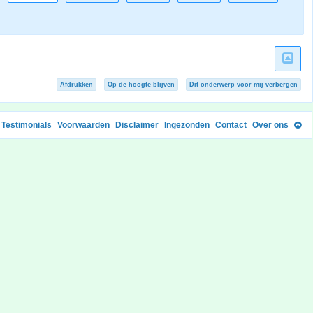
Afdrukken
Op de hoogte blijven
Dit onderwerp voor mij verbergen
Testimonials
Voorwaarden
Disclaimer
Ingezonden
Contact
Over ons