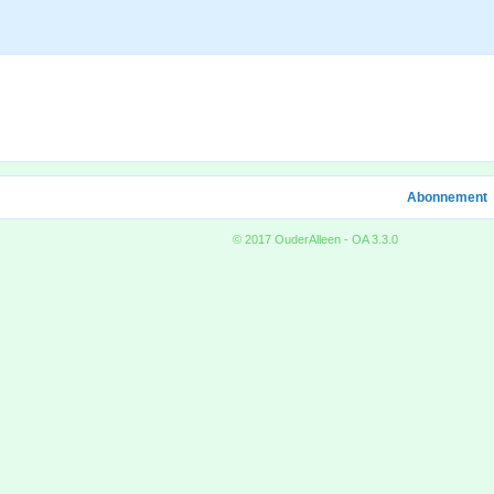
Abonnement
© 2017 OuderAlleen - OA 3.3.0