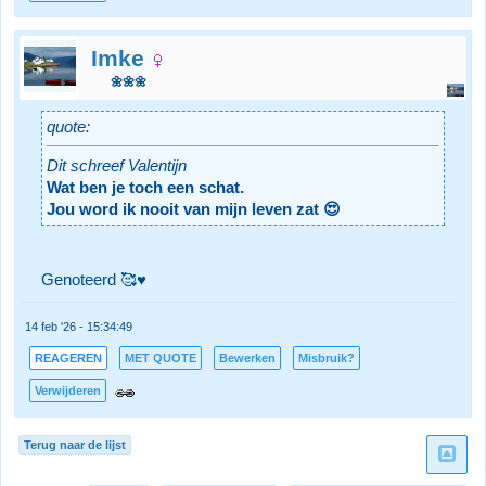
Imke
🌼🌼🌼
quote:
Dit schreef Valentijn
Wat ben je toch een schat.
Jou word ik nooit van mijn leven zat 😍
Genoteerd 🥰♥️
14 feb '26 - 15:34:49
REAGEREN
MET QUOTE
Bewerken
Misbruik?
Verwijderen
Terug naar de lijst