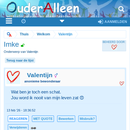
AANMELDEN
Thuis
Welkom
Valentijn
Imke
BEHEERD DOOR:
Onderwerp van Valentijn
Terug naar de lijst
Valentijn
anonieme bewonderaar
Wat ben je toch een schat.
Jou word ik nooit van mijn leven zat 😍
13 feb '26 - 18:36:52
REAGEREN
MET QUOTE
Bewerken
Misbruik?
Verwijderen