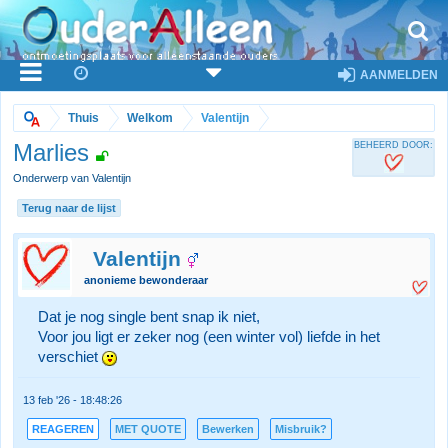
AANMELDEN
Thuis
Welkom
Valentijn
Marlies
BEHEERD DOOR:
Onderwerp van Valentijn
Terug naar de lijst
Valentijn
anonieme bewonderaar
Dat je nog single bent snap ik niet,
Voor jou ligt er zeker nog (een winter vol) liefde in het
verschiet
13 feb '26 - 18:48:26
REAGEREN
MET QUOTE
Bewerken
Misbruik?