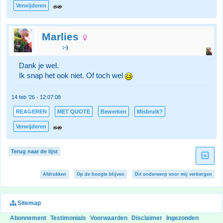
Verwijderen
Marlies
:-)
Dank je wel.
Ik snap het ook niet. Of toch wel
14 feb '26 - 12:07:08
REAGEREN
MET QUOTE
Bewerken
Misbruik?
Verwijderen
Terug naar de lijst
Afdrukken
Op de hoogte blijven
Dit onderwerp voor mij verbergen
Sitemap
Abonnement
Testimonials
Voorwaarden
Disclaimer
Ingezonden