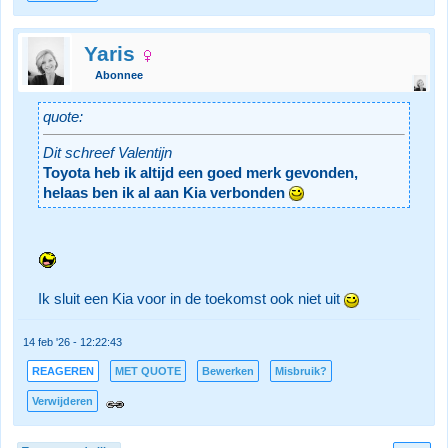
Yaris
Abonnee
quote:
Dit schreef Valentijn
Toyota heb ik altijd een goed merk gevonden,
helaas ben ik al aan Kia verbonden
Ik sluit een Kia voor in de toekomst ook niet uit
14 feb '26 - 12:22:43
REAGEREN
MET QUOTE
Bewerken
Misbruik?
Verwijderen