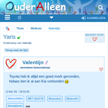
AANMELDEN
Thuis
Welkom
Valentijn
Yaris
BEHEERD DOOR:
Onderwerp van Valentijn
Terug naar de lijst
Valentijn
anonieme bewonderaar
Toyota heb ik altijd een goed merk gevonden,
helaas ben ik al aan Kia verbonden
13 feb '26 - 18:43:45
REAGEREN
MET QUOTE
Bewerken
Misbruik?
Verwijderen