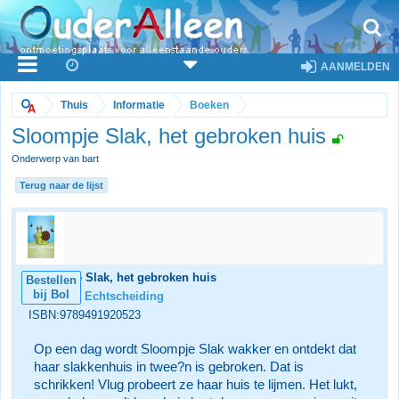
AANMELDEN
Thuis
Informatie
Boeken
Sloompje Slak, het gebroken huis
Onderwerp van bart
Terug naar de lijst
Sloompje Slak, het gebroken huis
Bestellen
bij Bol
Categorie:
Echtscheiding
ISBN:9789491920523
Op een dag wordt Sloompje Slak wakker en ontdekt dat
haar slakkenhuis in twee?n is gebroken. Dat is
schrikken! Vlug probeert ze haar huis te lijmen. Het lukt,