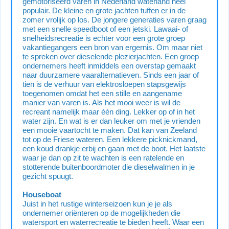
gemotoriseerd varen in Nederland waterland heel
populair. De kleine en grote jachten tuffen er in de
zomer vrolijk op los. De jongere generaties varen graag
met een snelle speedboot of een jetski. Lawaai- of
snelheidsrecreatie is echter voor een grote groep
vakantiegangers een bron van ergernis. Om maar niet
te spreken over dieselende plezierjachten. Een groep
ondernemers heeft inmiddels een overstap gemaakt
naar duurzamere vaaralternatieven. Sinds een jaar of
tien is de verhuur van elektrosloepen stapsgewijs
toegenomen omdat het een stille en aangename
manier van varen is. Als het mooi weer is wil de
recreant namelijk maar één ding. Lekker op of in het
water zijn. En wat is er dan leuker om met je vrienden
een mooie vaartocht te maken. Dat kan van Zeeland
tot op de Friese wateren. Een lekkere picknickmand,
een koud drankje erbij en gaan met de boot. Het laatste
waar je dan op zit te wachten is een ratelende en
stotterende buitenboordmoter die dieselwalmen in je
gezicht spuugt.
Houseboat
Juist in het rustige winterseizoen kun je je als
ondernemer oriënteren op de mogelijkheden die
watersport en waterrecreatie te bieden heeft. Waar een