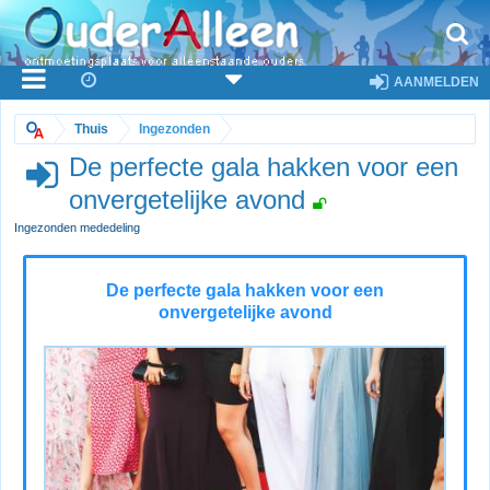
AANMELDEN
Thuis
Ingezonden
De perfecte gala hakken voor een
onvergetelijke avond
Ingezonden mededeling
De perfecte gala hakken voor een
onvergetelijke avond