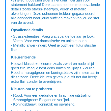
Wil je echt opvallen tijdens het gala? Ga dan voor
statement hakken! Denk aan schoenen met opvallende
details zoals strass-steentjes, veren of metallic
afwerkingen. Deze schoenen trekken gegarandeerd
alle aandacht naar jouw outfit en maken van jou de ster
van de avond.
Opvallende details
- Strass-steentjes: Voeg wat sparkle toe aan je look.
- Veren: Voor een dramatische en unieke touch.
- Metallic afwerkingen: Geef je outfit een futuristische
flair.
Kleurentrends
Hoewel klassieke kleuren zoals zwart en nude altijd
goed zijn, mag je best eens buiten de lijntjes kleuren.
Rood, smaragdgroen en koningsblauw zijn helemaal in
dit seizoen. Deze kleuren geven je outfit net dat beetje
extra flair zonder te overdrijven.
Kleuren om te proberen
- Rood: Voor een gedurfde en krachtige uitstraling.
- Smaragdgroen: Elegant en verfijnd.
- Koningsblauw: Koninklijk en opvallend.