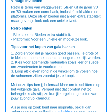
Vintage invloeden
Retro is terug van weggeweest! Stijlen uit de jaren '70
en '80 maken een comeback, inclusief blokhakken en
platforms. Deze stijlen bieden niet alleen extra stabiliteit
maar geven je look ook een unieke twist.
Retro stijlen
- Blokhakken: Bieden extra stabiliteit.
- Platforms: Voor een unieke en modieuze look.
Tips voor het kopen van gala hakken
1. Zorg ervoor dat je hakken goed passen. Te grote of
te kleine schoenen kunnen snel ongemakkelijk worden.
2. Kies voor ademende materialen zoals leer of suède
om zweetvoeten te voorkomen.
3. Loop altijd even rond in de winkel om te voelen hoe
de schoenen zitten voordat je ze koopt.
Met deze tips ben jij helemaal klaar om te schitteren op
het volgende gala! Vergeet niet dat comfort net zo
belangrijk is als stijl; zo kun jij zorgeloos genieten van
jouw avond vol glamour.
Als je nog op zoek bent naar inspiratie, bekijk dan
zeker eens onze collectie
gala hakken
en combineer