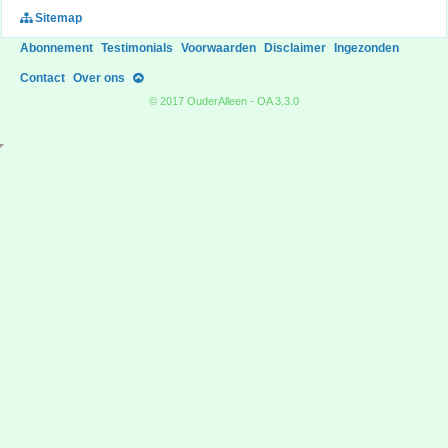
Sitemap
Abonnement
Testimonials
Voorwaarden
Disclaimer
Ingezonden
Contact
Over ons
© 2017 OuderAlleen - OA 3.3.0