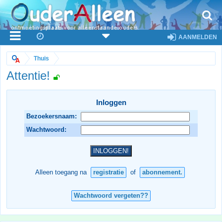
AANMELDEN
Thuis
Attentie!
Inloggen
Bezoekersnaam:
Wachtwoord:
Alleen toegang na
registratie
of
abonnement.
Wachtwoord vergeten??