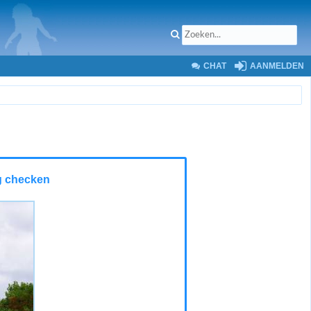
CHAT
AANMELDEN
ng checken