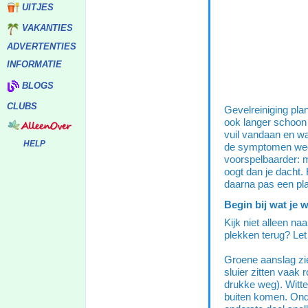
UITJES
VAKANTIES
ADVERTENTIES
INFORMATIE
BLOGS
CLUBS
Gevelreiniging plan
ook langer schoon b
vuil vandaan en wa
HELP
de symptomen wegp
voorspelbaarder: m
oogt dan je dacht. 
daarna pas een pl
Begin bij wat je 
Kijk niet alleen na
plekken terug? Let
Groene aanslag zie
sluier zitten vaak 
drukke weg). Witte 
buiten komen. Onde