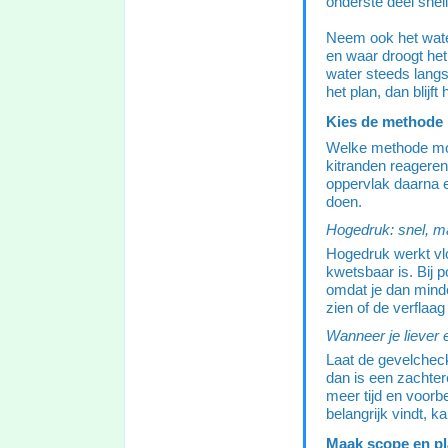
onderste deel snelle
Neem ook het water
en waar droogt het
water steeds langs 
het plan, dan blijft
Kies de methode 
Welke methode mooi
kitranden reageren 
oppervlak daarna e
doen.
Hogedruk: snel, maa
Hogedruk werkt vlo
kwetsbaar is. Bij 
omdat je dan minder
zien of de verflaag 
Wanneer je liever e
Laat de gevelcheck
dan is een zachter
meer tijd en voorbe
belangrijk vindt, k
Maak scope en pl