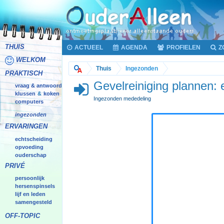
THUIS
ACTUEEL
AGENDA
PROFIELEN
Z
WELKOM
Thuis
Ingezonden
PRAKTISCH
Gevelreiniging plannen: 
vraag & antwoord
klussen
koken
&
Ingezonden mededeling
computers
ingezonden
ERVARINGEN
echtscheiding
opvoeding
ouderschap
PRIVÉ
persoonlijk
hersenspinsels
lijf en leden
samengesteld
OFF-TOPIC