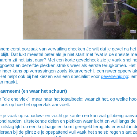
nen: eerst oorzaak van vervuiling checken Je wilt dat je gevel na het 
lijft. Dat lukt meestal beter als je niet start met "wat is de snelste
arom zit het juist daar? Met een korte gevelcheck zie je vaak snel he
oetst en dezelfde plekken straks weer als eerste terugkomen. Het
inder kans op verrassingen zoals kleurverschil, een ruwer oppervlak
Het helpt ook bij het kiezen van een specialist voor
gevelreiniging
: ie
an maakt.
waarneemt (en waar het schuurt)
ar "die ene vlek", maar naar het totaalbeeld: waar zit het, op welke h
 ook op hoe het oppervlak aanvoelt.
 je vaak op schaduw- en vochtige kanten en kan wat glibberig aanvo
rond randen, uitstekende delen en plekken waar lucht en vuil langs de 
uitslag lijkt op een krijtlaagje en komt geregeld terug als er vocht in 
raan bij de plint zie je opspattend vuil vaak het snelst: regen slaa