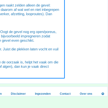
gen raakt zelden alleen de gevel:
 daarom af wat wel en niet inbegrepen
werker, afzetting, looproutes). Dan
n. Oogt de gevel nog erg open/poreus,
, bijvoorbeeld impregneren zodat
lke gevel even geschikt.
Juist die plekken laten vocht en vuil
 de oorzaak is, helpt het vaak om die
f algen), dan kun je vaak direct
en
Disclaimer
Ingezonden
Contact
Over ons