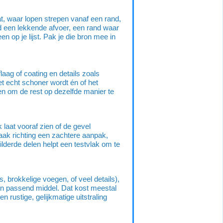
at, waar lopen strepen vanaf een rand,
d een lekkende afvoer, een rand waar
en op je lijst. Pak je die bron mee in
aag of coating en details zoals
het echt schoner wordt én of het
en om de rest op dezelfde manier te
laat vooraf zien of de gevel
vaak richting een zachtere aanpak,
ilderde delen helpt een testvlak om te
, brokkelige voegen, of veel details),
en passend middel. Dat kost meestal
n rustige, gelijkmatige uitstraling