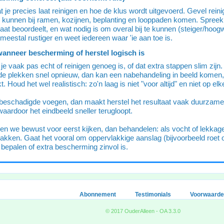
 je precies laat reinigen en hoe de klus wordt uitgevoerd. Gevel reini
il kunnen bij ramen, kozijnen, beplanting en looppaden komen. Spreek
ltaat beoordeelt, en wat nodig is om overal bij te kunnen (steiger/hoog
 meestal rustiger en weet iedereen waar 'ie aan toe is.
wanneer bescherming of herstel logisch is
 je vaak pas echt of reinigen genoeg is, of dat extra stappen slim zij
fde plekken snel opnieuw, dan kan een nabehandeling in beeld komen
t. Houd het wel realistisch: zo'n laag is niet "voor altijd" en niet op e
 beschadigde voegen, dan maakt herstel het resultaat vaak duurzamer. 
waardoor het eindbeeld sneller terugloopt.
zen we bewust voor eerst kijken, dan behandelen: als vocht of lekkage
pakken. Gaat het vooral om oppervlakkige aanslag (bijvoorbeeld roet o
 bepalen of extra bescherming zinvol is.
Abonnement
Testimonials
Voorwaard
© 2017 OuderAlleen - OA 3.3.0