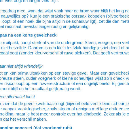
r vies oogt en langer vies blijft.
gedrag mee, want dat wijst vaak naar de bron: waar blijft het lang n
 nauwelijks op? Kun je een praktische oorzaak koppelen (bijvoorbeel
loopt, of een hoek die bijna altijd in de schaduw ligt), zet die dan mete
 het resultaat meestal langer rustig en gelijkmatig.
pas na een korte gevelcheck
 uitpakt, hangt sterk af van de ondergrond. Steen, voegen, een verfl
niet hetzelfde. Daarom is een klein testvlak handig: je ziet direct of 
gaal oogt (zonder kleurverschil of ruwe plekken). Dat geeft vertrouw
r niet altijd vriendelijk
t en kan prima uitpakken op een stevige gevel. Maar een gevelcheck 
poreuze steen, ouder voegwerk of kleine scheurtjes wijst zo'n check 
 risico loopt op een ruwere structuur of een ongelijk beeld. Bij gesch
mooi blijft en het resultaat gelijkmatig wordt.
en alternatief kiest
 zien dat de gevel kwetsbaar oogt (bijvoorbeeld veel kleine scheurtjes
e aanpak vaak logischer, zoals stoom of reinigen met lage druk en e
reiding, maar je hebt meer controle over het eindbeeld. Zeker als je ee
an dat het verschil maken.
anning concreet (dat voorkomt ruis)