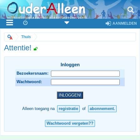
AANMELDEN
Thuis
Attentie!
Inloggen
Bezoekersnaam:
Wachtwoord:
Alleen toegang na
registratie
of
abonnement.
Wachtwoord vergeten??