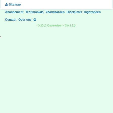
Sitemap
Abonnement
Testimonials
Voorwaarden
Disclaimer
Ingezonden
Contact
Over ons
© 2017 OuderAlleen - OA 3.3.0