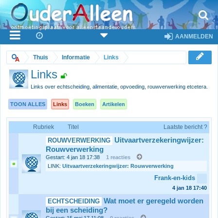
AANMELDEN
Thuis
Informatie
Links
Links
Links over echtscheiding, alimentatie, opvoeding, rouwverwerking etcetera.
TOON ALLES
Links
Boeken
Artikelen
Rubriek
Titel
Laatste bericht ?
Uitvaartverzekeringwijzer:
ROUWVERWERKING
Rouwverwerking
Gestart: 4 jan 18
17:38
1 reacties
LINK:
Uitvaartverzekeringwijzer: Rouwverwerking
Frank-en-kids
4 jan 18
17:40
Wat moet er geregeld worden
ECHTSCHEIDING
bij een scheiding?