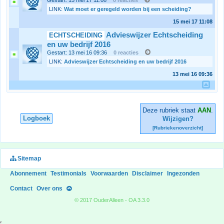
Gestart: 15 mei 17
11:08
0 reacties
LINK:
Wat moet er geregeld worden bij een scheiding?
15 mei 17
11:08
Advieswijzer Echtscheiding
ECHTSCHEIDING
en uw bedrijf 2016
Gestart: 13 mei 16
09:36
0 reacties
LINK:
Advieswijzer Echtscheiding en uw bedrijf 2016
13 mei 16
09:36
Deze rubriek staat
AAN
.
Logboek
Wijzigen?
[Rubriekenoverzicht]
Sitemap
Abonnement
Testimonials
Voorwaarden
Disclaimer
Ingezonden
Contact
Over ons
© 2017 OuderAlleen - OA 3.3.0