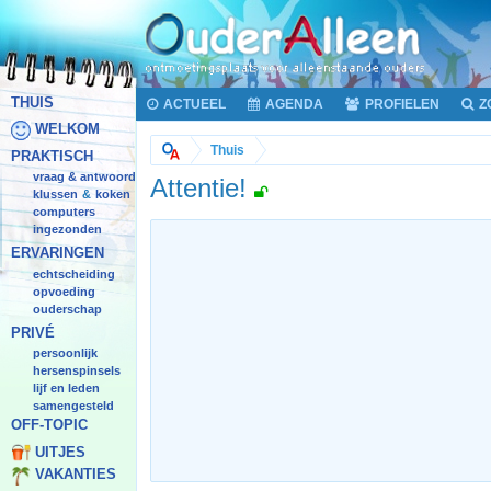
THUIS
ACTUEEL
AGENDA
PROFIELEN
Z
WELKOM
Thuis
PRAKTISCH
vraag & antwoord
Attentie!
klussen
koken
&
computers
ingezonden
ERVARINGEN
echtscheiding
opvoeding
ouderschap
PRIVÉ
persoonlijk
hersenspinsels
lijf en leden
samengesteld
OFF-TOPIC
UITJES
VAKANTIES