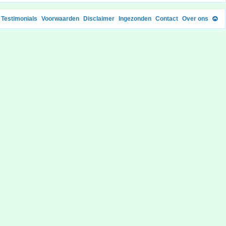
Testimonials
Voorwaarden
Disclaimer
Ingezonden
Contact
Over ons