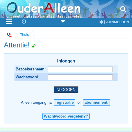
AANMELDEN
Thuis
Attentie!
Inloggen
Bezoekersnaam:
Wachtwoord:
Alleen toegang na
registratie
of
abonnement.
Wachtwoord vergeten??