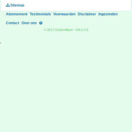
Sitemap
Abonnement
Testimonials
Voorwaarden
Disclaimer
Ingezonden
Contact
Over ons
© 2017 OuderAlleen - OA 3.3.0