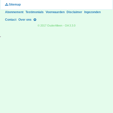
Sitemap
Abonnement
Testimonials
Voorwaarden
Disclaimer
Ingezonden
Contact
Over ons
© 2017 OuderAlleen - OA 3.3.0