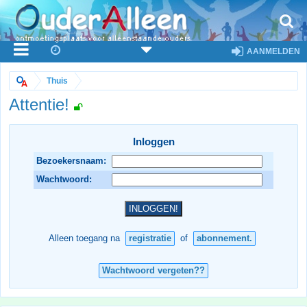
AANMELDEN
Thuis
Attentie!
Inloggen
Bezoekersnaam:
Wachtwoord:
Alleen toegang na
registratie
of
abonnement.
Wachtwoord vergeten??