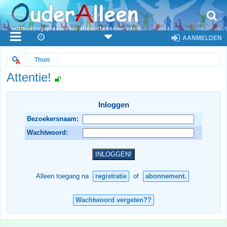
AANMELDEN
Thuis
Attentie!
Inloggen
Bezoekersnaam:
Wachtwoord:
Alleen toegang na
registratie
of
abonnement.
Wachtwoord vergeten??