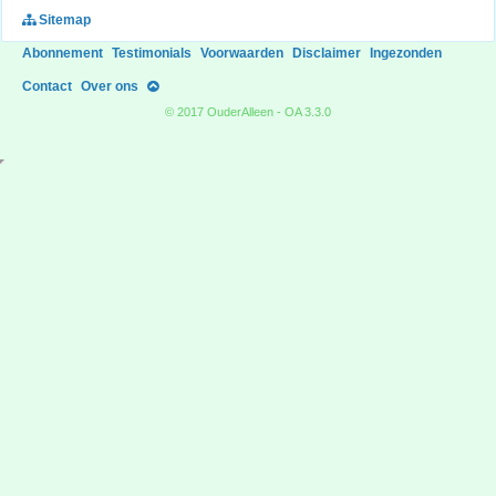
Sitemap
Abonnement
Testimonials
Voorwaarden
Disclaimer
Ingezonden
Contact
Over ons
© 2017 OuderAlleen - OA 3.3.0