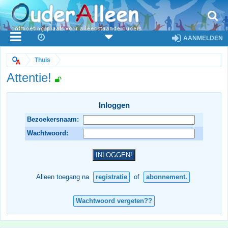
AANMELDEN
Thuis
Attentie!
Inloggen
Bezoekersnaam:
Wachtwoord:
Alleen toegang na
registratie
of
abonnement.
Wachtwoord vergeten??