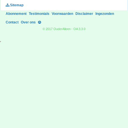
Sitemap
Abonnement
Testimonials
Voorwaarden
Disclaimer
Ingezonden
Contact
Over ons
© 2017 OuderAlleen - OA 3.3.0