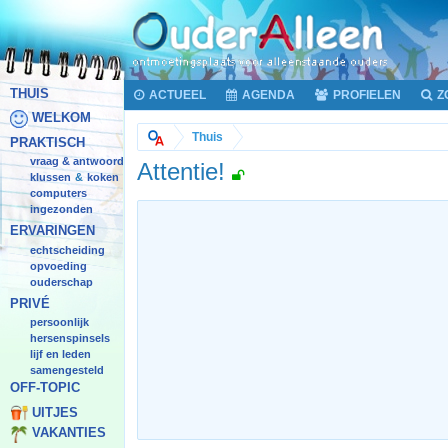
THUIS
ACTUEEL
AGENDA
PROFIELEN
Z
WELKOM
Thuis
PRAKTISCH
vraag & antwoord
Attentie!
klussen
koken
&
computers
ingezonden
ERVARINGEN
echtscheiding
opvoeding
ouderschap
PRIVÉ
persoonlijk
hersenspinsels
lijf en leden
samengesteld
OFF-TOPIC
UITJES
VAKANTIES