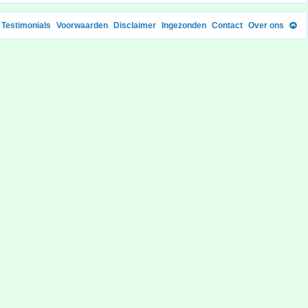
Testimonials
Voorwaarden
Disclaimer
Ingezonden
Contact
Over ons