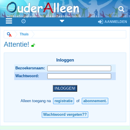
AANMELDEN
Thuis
Attentie!
Inloggen
Bezoekersnaam:
Wachtwoord:
Alleen toegang na
registratie
of
abonnement.
Wachtwoord vergeten??