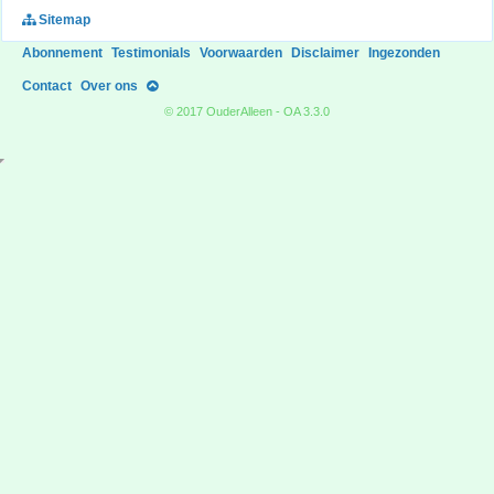
Sitemap
Abonnement
Testimonials
Voorwaarden
Disclaimer
Ingezonden
Contact
Over ons
© 2017 OuderAlleen - OA 3.3.0