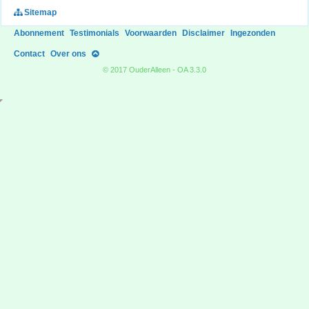
Sitemap
Abonnement
Testimonials
Voorwaarden
Disclaimer
Ingezonden
Contact
Over ons
© 2017 OuderAlleen - OA 3.3.0