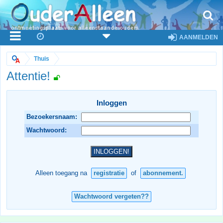
AANMELDEN
Thuis
Attentie!
Inloggen
Bezoekersnaam:
Wachtwoord:
Alleen toegang na
registratie
of
abonnement.
Wachtwoord vergeten??