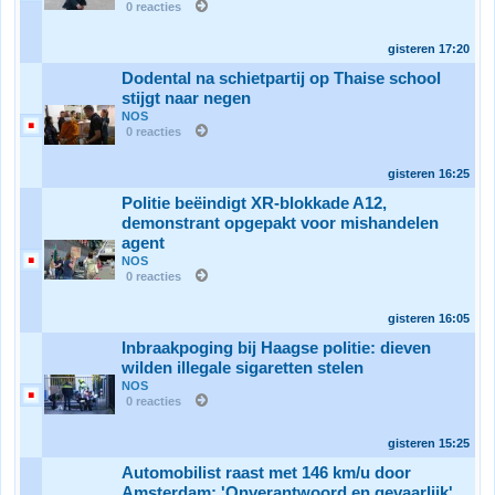
0 reacties
gisteren
17:20
Dodental na schietpartij op Thaise school
stijgt naar negen
NOS
0 reacties
gisteren
16:25
Politie beëindigt XR-blokkade A12,
demonstrant opgepakt voor mishandelen
agent
NOS
0 reacties
gisteren
16:05
Inbraakpoging bij Haagse politie: dieven
wilden illegale sigaretten stelen
NOS
0 reacties
gisteren
15:25
Automobilist raast met 146 km/u door
Amsterdam: 'Onverantwoord en gevaarlijk'