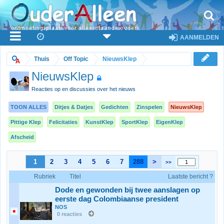
AANMELDEN
Thuis
Off Topic
NieuwsKlep
NieuwsKlep
Reacties op en discussies over het nieuws
TOON ALLES
Ditjes & Datjes
Gedichten
Zinspelen
NieuwsKlep
Pittige Klep
Felicitaties
KunstKlep
SportKlep
EigenKlep
Afscheid
1
2
3
4
5
6
7
288
>
>>
Rubriek
Titel
Laatste bericht ?
Dode en gewonden bij twee aanslagen op
eerste dag Colombiaanse president
NOS
0 reacties