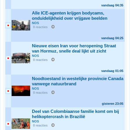
vandaag
04:35
Alle ICE-agenten krijgen bodycams,
onduidelijkheid over vrijgave beelden
NOS
0 reacties
vandaag
04:25
Nieuwe eisen Iran voor heropening Straat
van Hormuz, snelle deal lijkt uit zicht
NOS
0 reacties
vandaag
01:05
Noodtoestand in westelijke provincie Canada
vanwege natuurbrand
NOS
0 reacties
gisteren
23:05
Deel van Colombiaanse familie komt om bij
helikoptercrash in Brazilië
NOS
0 reacties