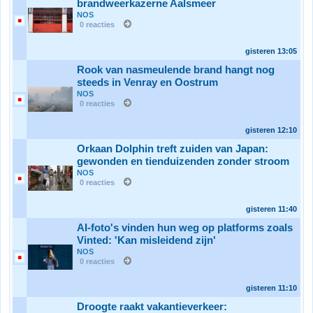
brandweerkazerne Aalsmeer
NOS
0 reacties
gisteren
13:05
Rook van nasmeulende brand hangt nog
steeds in Venray en Oostrum
NOS
0 reacties
gisteren
12:10
Orkaan Dolphin treft zuiden van Japan:
gewonden en tienduizenden zonder stroom
NOS
0 reacties
gisteren
11:40
AI-foto's vinden hun weg op platforms zoals
Vinted: 'Kan misleidend zijn'
NOS
0 reacties
gisteren
11:10
Droogte raakt vakantieverkeer: