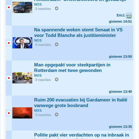
NOS
5 reacties
Eric1
gisteren
14:51
Na spannende weken stemt Senaat in VS
voor Todd Blanche als justitieminister
NOS
0 reacties
gisteren
13:50
Man opgepakt voor steekpartijen in
Rotterdam met twee gewonden
NOS
0 reacties
gisteren
13:40
Ruim 200 evacuaties bij Gardameer in Italië
vanwege grote bosbrand
NOS
0 reacties
gisteren
13:35
Politie pakt vier verdachten op na inbraak in