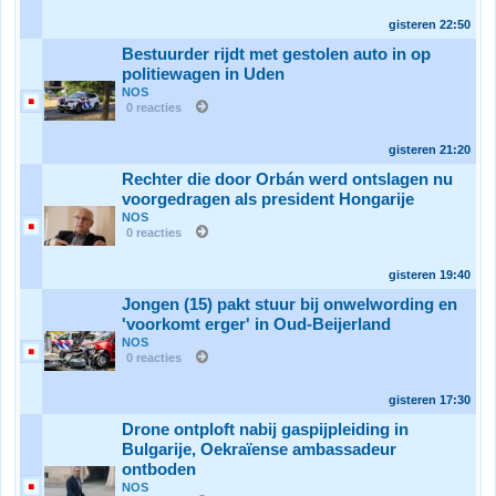
gisteren
22:50
Bestuurder rijdt met gestolen auto in op
politiewagen in Uden
NOS
0 reacties
gisteren
21:20
Rechter die door Orbán werd ontslagen nu
voorgedragen als president Hongarije
NOS
0 reacties
gisteren
19:40
Jongen (15) pakt stuur bij onwelwording en
'voorkomt erger' in Oud-Beijerland
NOS
0 reacties
gisteren
17:30
Drone ontploft nabij gaspijpleiding in
Bulgarije, Oekraïense ambassadeur
ontboden
NOS