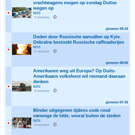
vrachtwagens mogen op zondag Duitse
wegen op
NOS
0 reacties
gisteren
09:10
Doden door Russische aanvallen op Kyiv,
Oekraïne bestookt Russische raffinaderijen
NOS
0 reacties
gisteren
08:05
Amerikanen weg uit Europa? Op Duits-
Amerikaans volksfeest wil niemand daaraan
denken
NOS
0 reacties
gisteren
07:35
Minder uitgegeven tijdens code rood
vanwege de hitte, vooral buiten de steden
NOS
0 reacties