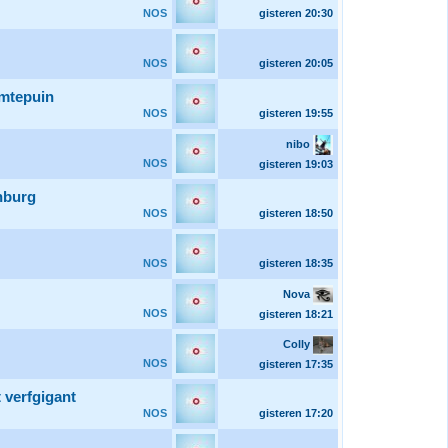
NOS
gisteren
20:30
NOS
gisteren
20:05
imtepuin
NOS
gisteren
19:55
nibo
NOS
gisteren
19:03
nburg
NOS
gisteren
18:50
NOS
gisteren
18:35
Nova
NOS
gisteren
18:21
Colly
NOS
gisteren
17:35
 verfgigant
NOS
gisteren
17:20