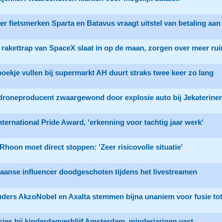
ter fietsmerken Sparta en Batavus vraagt uitstel van betaling aan
rakettrap van SpaceX slaat in op de maan, zorgen over meer ru
ekje vullen bij supermarkt AH duurt straks twee keer zo lang
droneproducent zwaargewond door explosie auto bij Jekaterine
ternational Pride Award, 'erkenning voor tachtig jaar werk'
 Rhoon moet direct stoppen: 'Zeer risicovolle situatie'
aanse influencer doodgeschoten tijdens het livestreamen
ders AkzoNobel en Axalta stemmen bijna unaniem voor fusie tot
ies bij kinderdagverblijf Amsterdam, minderjarigen vast