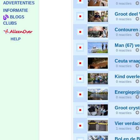
ADVERTENTIES
0 reacties
INFORMATIE
Groot deel 
BLOGS
0 reacties
CLUBS
Contouren z
0 reacties
HELP
Man (67) ve
0 reacties
Ceuta vraag
0 reacties
Kind overle
0 reacties
Energiepri
0 reacties
Groot cryst
0 reacties
Vier verda
1 reacties
Bol en de B