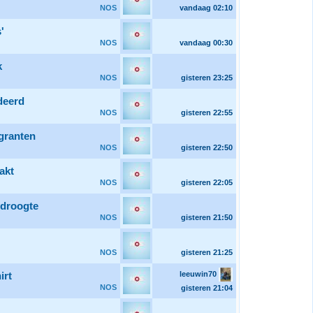
NOS
vandaag
02:10
'
NOS
vandaag
00:30
k
NOS
gisteren
23:25
deerd
NOS
gisteren
22:55
igranten
NOS
gisteren
22:50
akt
NOS
gisteren
22:05
 droogte
NOS
gisteren
21:50
NOS
gisteren
21:25
leeuwin70
irt
NOS
gisteren
21:04