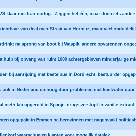
VS klaar met Iran-oorlog: 'Zeggen het één, maar doen iets anders
ichtbaar van deal over Straat van Hormuz, maar veel onduidelij
rdrinkt na sprong van boot bij Waspik, andere opvarenden onge
t hulp bij opvang van ruim 1000 achtergebleven minderjarige m
den bij aanrijding met bestelbus in Dordrecht, bestuurder opgep
js ook in Nederland omhoog door problemen met koelwater door
al meth-lab opgerold in Spanje, drugs verstopt in vanille-extract
chten opgepakt in Emmen na berovingen met nagemaakt politiesh
ijenkorf waarschuwen klanten voor mogelijk datalek