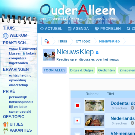
THUIS
ACTUEEL
AGENDA
PROFIELEN
Z
WELKOM
Thuis
Off Topic
NieuwsKlep
PRAKTISCH
vraag & antwoord
NieuwsKlep
klussen
koken
&
computers
Reacties op en discussies over het nieuws
ingezonden
ERVARINGEN
TOON ALLES
Ditjes & Datjes
Gedichten
Zinspele
echtscheiding
opvoeding
ouderschap
PRIVÉ
Rubriek
Titel
persoonlijk
hersenspinsels
Dodental d
lijf en leden
0 reacties
samengesteld
OFF-TOPIC
Nederlandse
0 reacties
UITJES
VAKANTIES
VN-mensenre