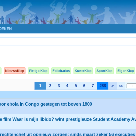
OEKEN
n
NieuwsKlep
Pittige Klep
Felicitaties
KunstKlep
SportKlep
EigenKlep
1
2
3
4
5
6
7
288
>
>>
oor ebola in Congo gestegen tot boven 1800
 film Waar is mijn libido? wint prestigieuze Student Academy 
chtenchef uit opnieuw zorgen: sinds maart zeker 56 executies 