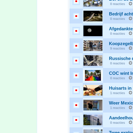
0 reacties
Bedrijf ach
0 reacties
Afgedankte 
0 reacties
Koopzegelbo
9 reacties
Russische 
0 reacties
COC wint In
0 reacties
Huisarts in
1 reacties
Weer Mexic
1 reacties
Aandeelhou
0 reacties
Twee explos