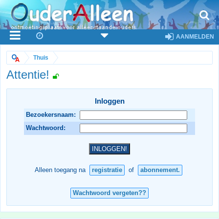
AANMELDEN
Thuis
Attentie!
Inloggen
Bezoekersnaam:
Wachtwoord:
Alleen toegang na
registratie
of
abonnement.
Wachtwoord vergeten??