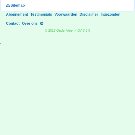
Sitemap
Abonnement
Testimonials
Voorwaarden
Disclaimer
Ingezonden
Contact
Over ons
© 2017 OuderAlleen - OA 3.3.0