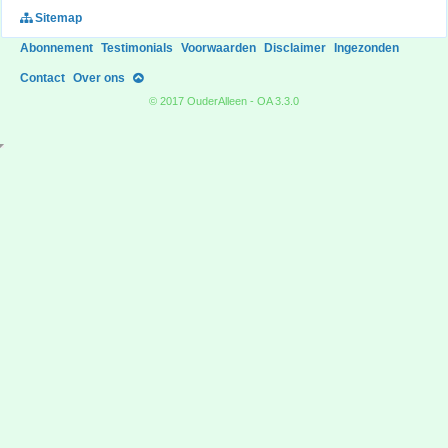
Sitemap
Abonnement
Testimonials
Voorwaarden
Disclaimer
Ingezonden
Contact
Over ons
© 2017 OuderAlleen - OA 3.3.0