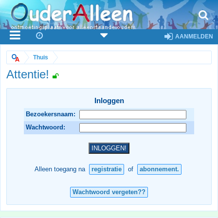
AANMELDEN
Thuis
Attentie!
Inloggen
Bezoekersnaam:
Wachtwoord:
Alleen toegang na
registratie
of
abonnement.
Wachtwoord vergeten??