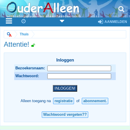
AANMELDEN
Thuis
Attentie!
Inloggen
Bezoekersnaam:
Wachtwoord:
Alleen toegang na
registratie
of
abonnement.
Wachtwoord vergeten??