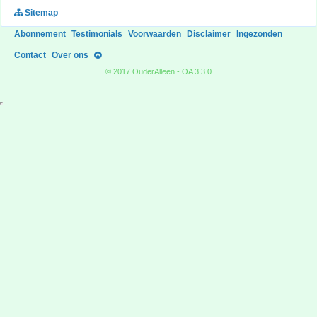
Sitemap
Abonnement
Testimonials
Voorwaarden
Disclaimer
Ingezonden
Contact
Over ons
© 2017 OuderAlleen - OA 3.3.0