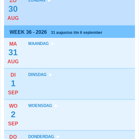
ZO
ZONDAG
30
AUG
WEEK 36 - 2026
31 augustus t/m 6 september
MA
MAANDAG
31
AUG
DI
DINSDAG
1
SEP
WO
WOENSDAG
2
SEP
DO
DONDERDAG