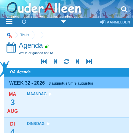
AANMELDEN
Thuis
Agenda
Wat is er gaande op OA
OA Agenda
WEEK 32 - 2026
3 augustus t/m 9 augustus
MA
MAANDAG
3
AUG
DI
DINSDAG
4