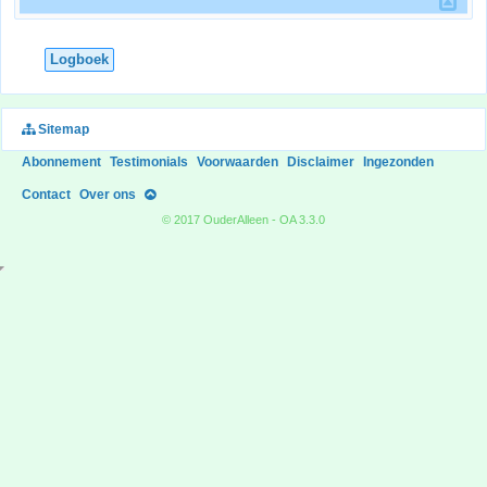
Logboek
Sitemap
Abonnement
Testimonials
Voorwaarden
Disclaimer
Ingezonden
Contact
Over ons
© 2017 OuderAlleen - OA 3.3.0