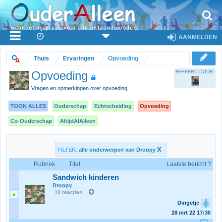
AANMELDEN
Thuis
Ervaringen
Opvoeding
Opvoeding
BEHEERD DOOR:
Vragen en opmerkingen over opvoeding.
TOON ALLES
Ouderschap
Echtscheiding
Opvoeding
Co-Ouderschap
AltijdAlAlleen
x
FILTER:
alle onderwerpen van Droopy
Rubriek
Titel
Laatste bericht ?
Sandwich kinderen
Droopy
10 reacties
Dingetje
28 mrt 22
17:30