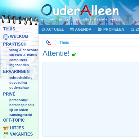
THUIS
ACTUEEL
AGENDA
PROFIELEN
Z
WELKOM
Thuis
PRAKTISCH
vraag & antwoord
Attentie!
klussen
koken
&
computers
ingezonden
ERVARINGEN
echtscheiding
opvoeding
ouderschap
PRIVÉ
persoonlijk
hersenspinsels
lijf en leden
samengesteld
OFF-TOPIC
UITJES
VAKANTIES