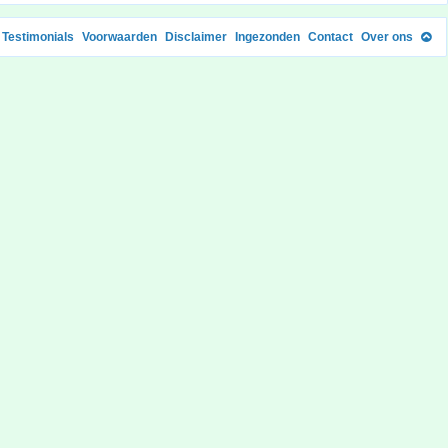
Testimonials
Voorwaarden
Disclaimer
Ingezonden
Contact
Over ons