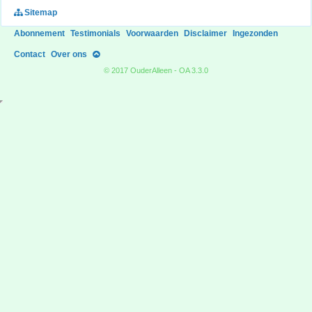
Sitemap
Abonnement
Testimonials
Voorwaarden
Disclaimer
Ingezonden
Contact
Over ons
© 2017 OuderAlleen - OA 3.3.0