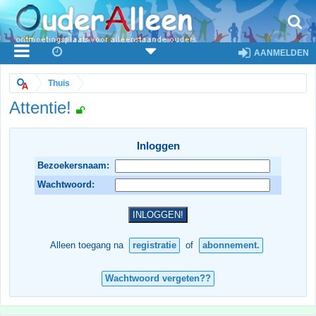
AANMELDEN
Thuis
Attentie!
Inloggen
Bezoekersnaam:
Wachtwoord:
Alleen toegang na
registratie
of
abonnement.
Wachtwoord vergeten??